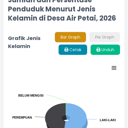
Penduduk Menurut Jenis
Kelamin di Desa Air Petai, 2026
Bar Graph
Pie Graph
Grafik Jenis
Kelamin
Cetak
Unduh
Chart
Pie chart with 3 slices.
BELUM MENGISI
BELUM MENGISI
PEREMPUAN
PEREMPUAN
LAKI-LAKI
LAKI-LAKI