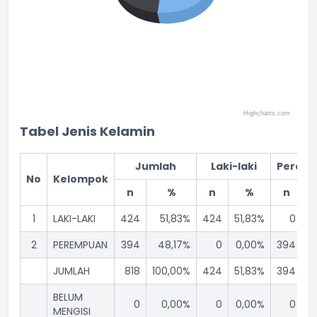
Highcharts.com
End of interactive chart.
Tabel Jenis Kelamin
Jumlah
Laki-laki
Perem
No
Kelompok
n
%
n
%
n
1
LAKI-LAKI
424
51,83%
424
51,83%
0
2
PEREMPUAN
394
48,17%
0
0,00%
394
4
JUMLAH
818
100,00%
424
51,83%
394
4
BELUM
0
0,00%
0
0,00%
0
MENGISI