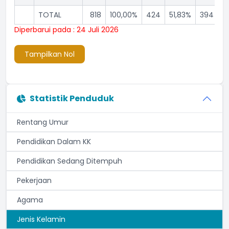
TOTAL
818
100,00%
424
51,83%
394
4
Diperbarui pada : 24 Juli 2026
Tampilkan Nol
Statistik Penduduk
Rentang Umur
Pendidikan Dalam KK
Pendidikan Sedang Ditempuh
Pekerjaan
Agama
Jenis Kelamin