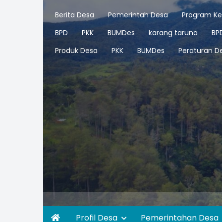
Berita Desa
Pemerintah Desa
Program Ke
BPD
PKK
BUMDes
karang taruna
BP
Produk Desa
PKK
BUMDes
Peraturan D
Profil Desa
Pemerintahan Desa