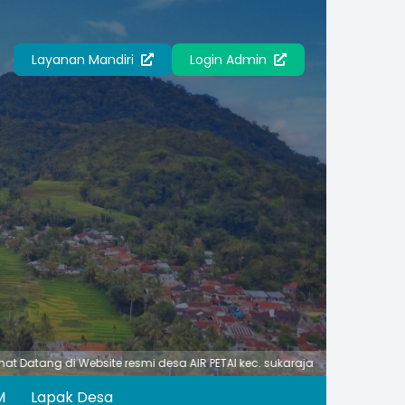
Layanan Mandiri
Login Admin
g di Website resmi desa AIR PETAI kec. sukaraja kab. Seluma
kantor
M
Lapak Desa